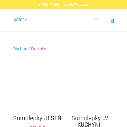
info@tody.sk
0902 771 976
Obchod
/ Doplnky
Samolepky JESEŇ
Samolepky „V
KUCHYNI“