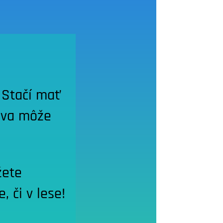
. Stačí mať
ava môže
žete
, či v lese!