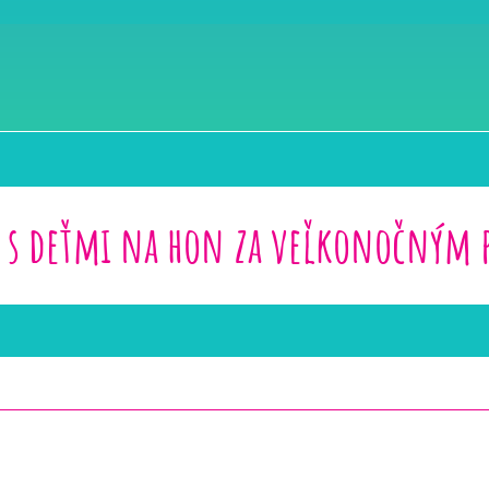
a s deťmi na hon za veľkonočným