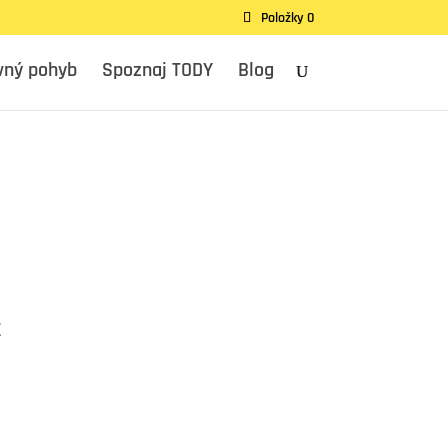
Položky 0
vný pohyb
Spoznaj TODY
Blog
z