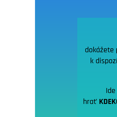
dokážete
k dispoz
Ide
hrať
KDEK