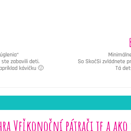
úglenia“
Minimálne
te zabavili deti.
So SkočSi zvládnete p
napríklad kávičku 🙂
Tá det
hra Veľkonoční pátrači je a ako 