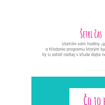
Šetri čas
Ušetrím vám hodiny „g
a hľadania programu ktorým by s
Vy si zatiaľ radšej v kľude dajte 
Čo to 