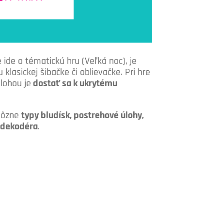
ide o tématickú hru (Veľká noc), je
lasickej šibačke či oblievačke. Pri hre
úlohou je
dostať sa k ukrytému
h ôzne
typy bludísk, postrehové úlohy,
o
dekodéra
.