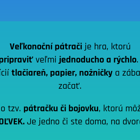
Veľkonoční pátrači
je hra, ktorú
pripraviť
veľmi
jednoducho a rýchlo
ícií
tlačiareň, papier, nožničky
a záb
začať.
 o tzv.
pátračku či bojovku
, ktorú mô
OĽVEK.
Je jedno či ste doma, na dvore