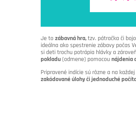
Je to
zábavná hra,
tzv. pátračka či boj
ideálna ako spestrenie zábavy počas Ve
si deti trochu potrápia hlávky a zárove
pokladu
(odmene) pomocou
nájdenia 
Pripravené indície sú rôzne a na každe
zakódované úlohy či jednoduché počíta