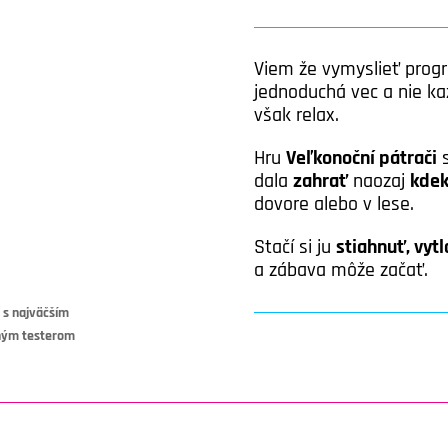
Viem že vymyslieť pro
jednoduchá vec a nie ka
však relax.
Hru
Veľkonoční pátrači
s
dala
zahrať
naozaj
kdek
dovore alebo v lese.
Stačí si ju
stiahnuť, vytl
a zábava môže začať.
u s najväčším
ným testerom