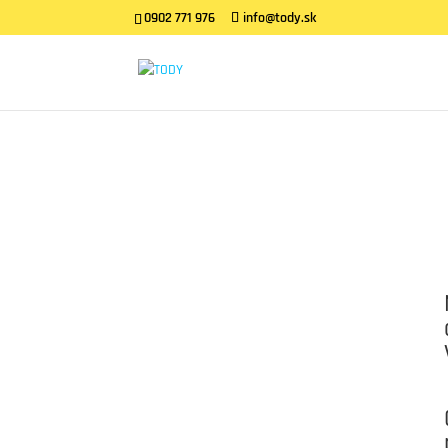
0902 771 976
info@tody.sk