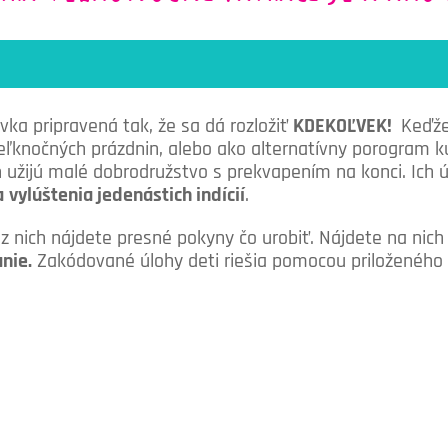
ovka pripravená tak, že sa dá rozložiť
KDEKOĽVEK!
Keďže 
ľknočných prázdnin, alebo ako alternatívny porogram ku k
ň užijú malé dobrodružstvo s prekvapením na konci. Ich 
a
vylúštenia jedenástich indícií
.
j z nich nájdete presné pokyny čo urobiť. Nájdete na nic
nie.
Zakódované úlohy deti riešia pomocou priloženéh