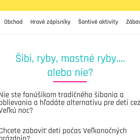
Obchod
Hravé zápisníky
Šantivé aktivity
Zába
Šibi, ryby, mastné ryby….
alebo nie?
Nie ste fanúšikom tradičného šibania a
oblievania a hľadáte alternatívu pre deti ce
Veľkú noc?
Chcete zabaviť deti počas Veľkonočných
prázdnin?