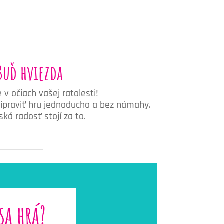
Buď hviezda
 v očiach vašej ratolesti!
ripraviť hru jednoducho a bez námahy.
ská radosť stojí za to.
sa hrá?