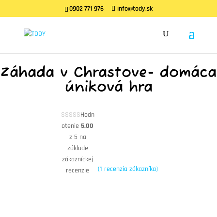
0902 771 976
info@tody.sk
Obchod
/
Hry
/ Záhada v Chrastove- domáca úniková hra
Záhada v Chrastove- domáca
úniková hra
Hodn
otenie
5.00
z 5 na
základe
zákazníckej
(
1
recenzia zákazníka)
recenzie