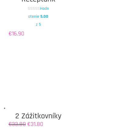
Hodn
otenie
5.00
z 5
€
16.90
2 Zážitkovníky
Original
Current
€
33.80
€
31.80
price
price