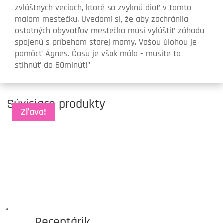
zvláštnych veciach, ktoré sa zvyknú diať v tomto
malom mestečku. Uvedomí si, že aby zachránila
ostatných obyvatľov mestečka musí vylúštiť záhadu
spojenú s príbehom starej mamy. Vašou úlohou je
pomôcť Ágnes. Času je však málo - musíte to
stihnúť do 60minút!"
Súvisiace produkty
Zľava!
Receptárik