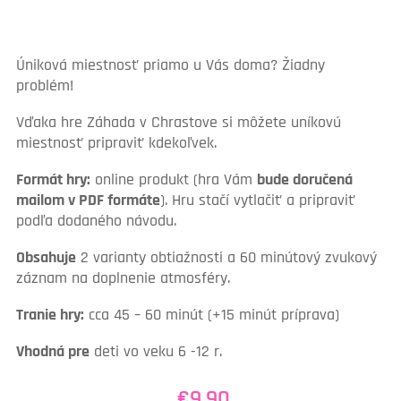
Úniková miestnosť priamo u Vás doma? Žiadny
problém!
Vďaka hre Záhada v Chrastove si môžete uníkovú
miestnosť pripraviť kdekoľvek.
Formát hry:
online produkt (hra Vám
bude doručená
mailom v PDF formáte
). Hru stačí vytlačiť a pripraviť
podľa dodaného návodu.
Obsahuje
2 varianty obtiažnosti a 60 minútový zvukový
záznam na doplnenie atmosféry.
Tranie hry:
cca 45 – 60 minút (+15 minút príprava)
Vhodná pre
deti vo veku 6 -12 r.
€
9.90