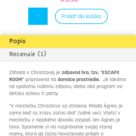
množstvo
Pridať do košíka
Záhada
v
Chrastove-
domáca
Popis
úniková
hra
Recenzie (1)
Záhada v Chrastovej je
zábavná hra, tzv. "ESCAPE
ROOM"
pripravená na
domáce prostredie
. Je ideálna
na spoločnú rodinnú zábavu, alebo ako program na
detskú oslavu či párty.
"V mestečku Chrastovo sa stmieva. Mladá Ágnes je
sama keď sa zrazu začnú diať čudné veci. Všetci v
mestečku z nejakého dôvodu zaspali, len Ágnes je
hore. Spomenie si na rozprávanie svojej starej
mamy, ktorá jej často hovorievala príbeh o