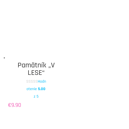
was:
is:
€33.80.
€31.80.
Pamätník „V
LESE“
Hodn
otenie
5.00
z 5
€
9.90